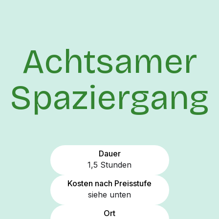
Achtsamer
Spaziergang
Dauer
1,5 Stunden
Kosten nach Preisstufe
siehe unten
Ort