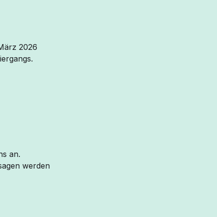
 März 2026
iergangs.
ns an.
bsagen werden