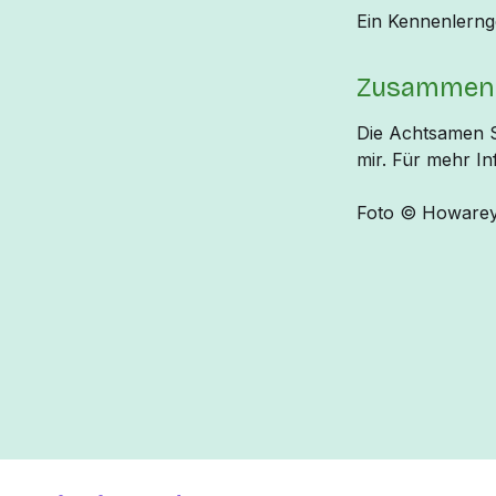
Ein Kennenlernge
Zusammena
Die Achtsamen S
mir. Für mehr In
Foto © Howareyo