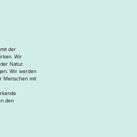
mit der
irken. Wir
 der Natur.
gen. Wir werden
r Menschen mit
ärkende
en den